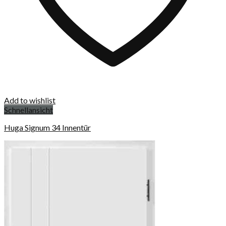
Add to wishlist
Schnellansicht
Huga Signum 34 Innentür