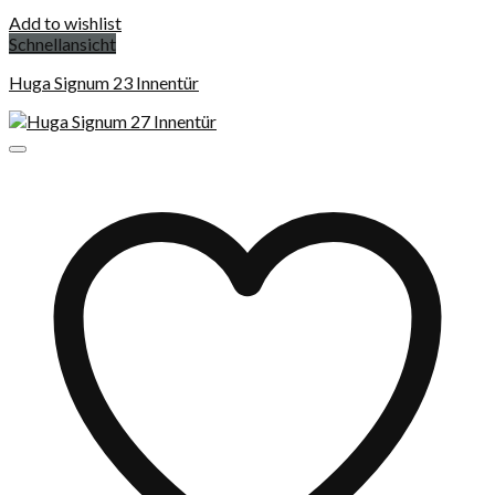
Add to wishlist
Schnellansicht
Huga Signum 23 Innentür