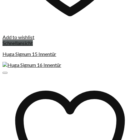
Add to wishlist
Schnellansicht
Huga Signum 15 Innentür