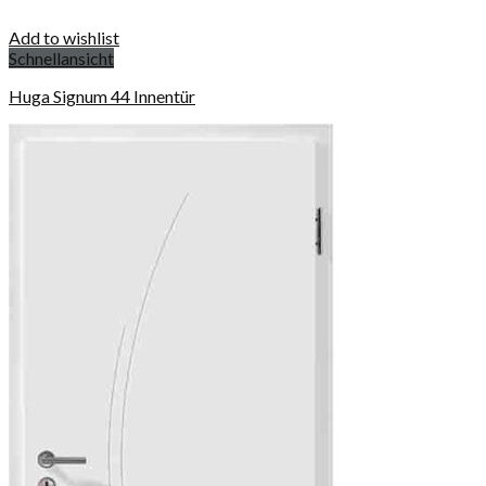
Add to wishlist
Schnellansicht
Huga Signum 44 Innentür