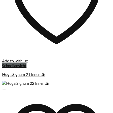
Add to wishlist
Schnellansicht
Huga Signum 21 Innentür