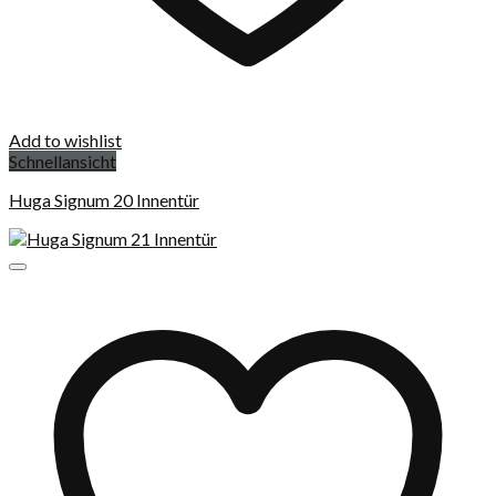
Add to wishlist
Schnellansicht
Huga Signum 20 Innentür