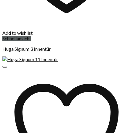
Add to wishlist
Schnellansicht
Huga Signum 3 Innentür