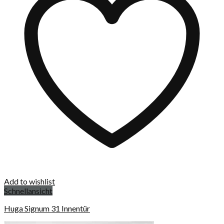
Add to wishlist
Schnellansicht
Huga Signum 31 Innentür