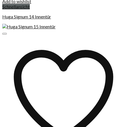
Add to wishlist
Schnellansicht
Huga Signum 14 Innentür