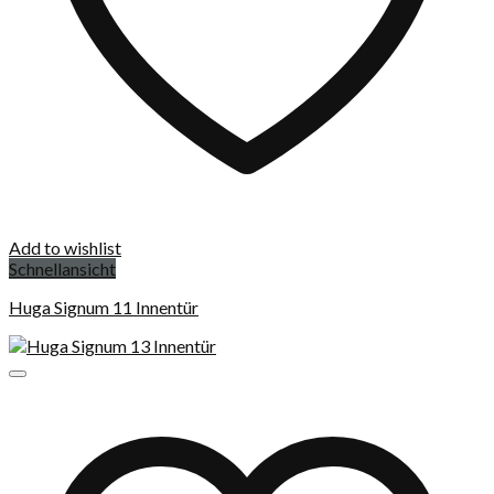
Add to wishlist
Schnellansicht
Huga Signum 11 Innentür