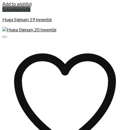
Add to wishlist
Schnellansicht
Huga Signum 19 Innentür