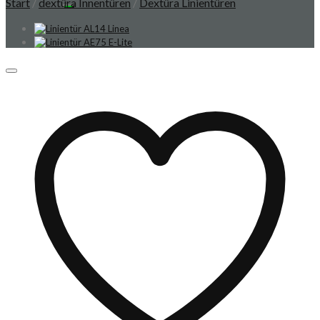
Start
/
dextüra Innentüren
/
Dextüra Linientüren