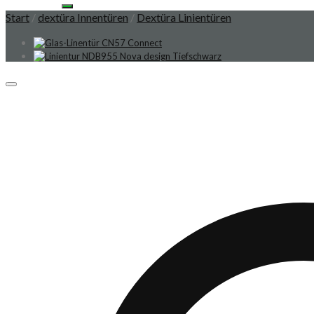
Start
/
dextüra Innentüren
/
Dextüra Linientüren