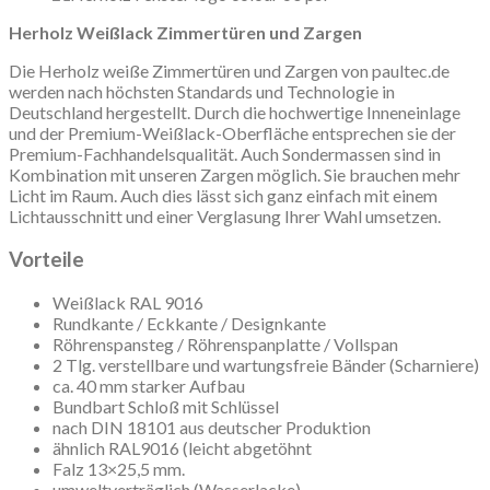
Herholz Weißlack Zimmertüren und Zargen
Die Herholz weiße Zimmertüren und Zargen von paultec.de
werden nach höchsten Standards und Technologie in
Deutschland hergestellt. Durch die hochwertige Inneneinlage
und der Premium-Weißlack-Oberfläche entsprechen sie der
Premium-Fachhandelsqualität. Auch Sondermassen sind in
Kombination mit unseren Zargen möglich. Sie brauchen mehr
Licht im Raum. Auch dies lässt sich ganz einfach mit einem
Lichtausschnitt und einer Verglasung Ihrer Wahl umsetzen.
Vorteile
Weißlack RAL 9016
Rundkante / Eckkante / Designkante
Röhrenspansteg / Röhrenspanplatte / Vollspan
2 Tlg. verstellbare und wartungsfreie Bänder (Scharniere)
ca. 40 mm starker Aufbau
Bundbart Schloß mit Schlüssel
nach DIN 18101 aus deutscher Produktion
ähnlich RAL9016 (leicht abgetöhnt
Falz 13×25,5 mm.
umweltverträglich (Wasserlacke)