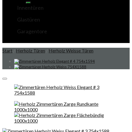
Innentüren
Glastüren
Garagentore
Start
/
Herholz Türen
/
Herholz Weisse Türen
Add to wishlist