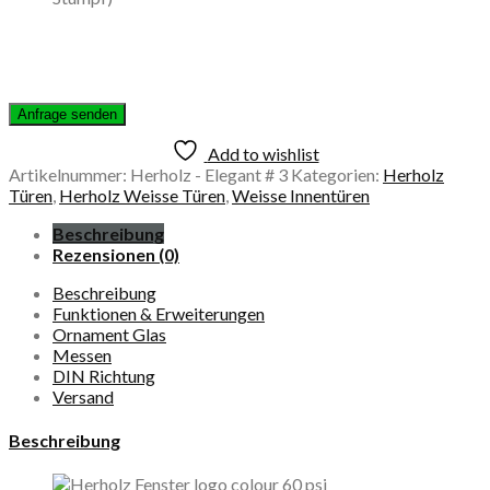
Add to wishlist
Artikelnummer:
Herholz - Elegant # 3
Kategorien:
Herholz
Türen
,
Herholz Weisse Türen
,
Weisse Innentüren
Beschreibung
Rezensionen (0)
Beschreibung
Funktionen & Erweiterungen
Ornament Glas
Messen
DIN Richtung
Versand
Beschreibung