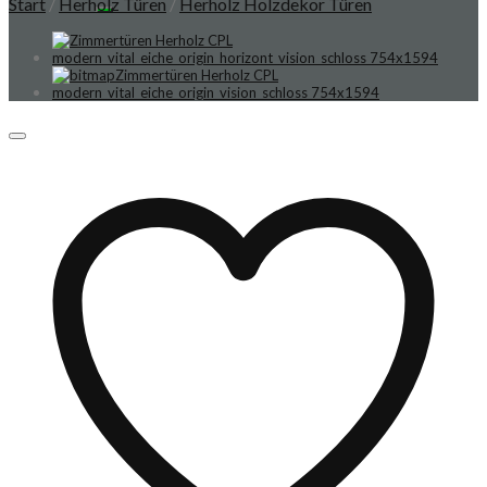
Start
/
Herholz Türen
/
Herholz Holzdekor Türen