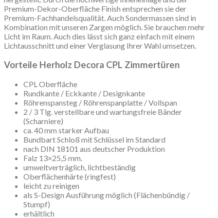
Premium-Dekor-Oberfläche Finish entsprechen sie der
Premium-Fachhandelsqualität. Auch Sondermassen sind in
Kombination mit unseren Zargen möglich. Sie brauchen mehr
Licht im Raum. Auch dies lässt sich ganz einfach mit einem
Lichtausschnitt und einer Verglasung Ihrer Wahl umsetzen.
Vorteile Herholz Decora CPL Zimmertüren
CPL Oberfläche
Rundkante / Eckkante / Designkante
Röhrenspansteg / Röhrenspanplatte / Vollspan
2 / 3 Tlg. verstellbare und wartungsfreie Bänder
(Scharniere)
ca. 40 mm starker Aufbau
Bundbart Schloß mit Schlüssel im Standard
nach DIN 18101 aus deutscher Produktion
Falz 13×25,5 mm.
umweltverträglich, lichtbeständig
Oberflächenhärte (ringfest)
leicht zu reinigen
als S-Design Ausführung möglich (Flächenbündig /
Stumpf)
erhältlich