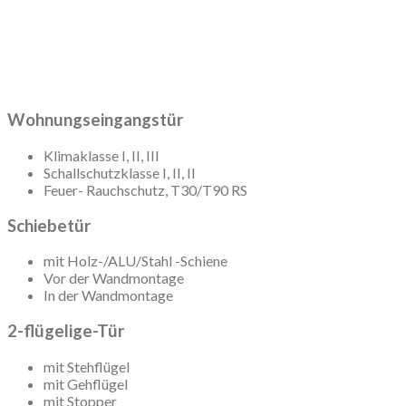
Wohnungseingangstür
Klimaklasse I, II, III
Schallschutzklasse I, II, II
Feuer- Rauchschutz, T30/T90 RS
Schiebetür
mit Holz-/ALU/Stahl -Schiene
Vor der Wandmontage
In der Wandmontage
2-flügelige-Tür
mit Stehflügel
mit Gehflügel
mit Stopper