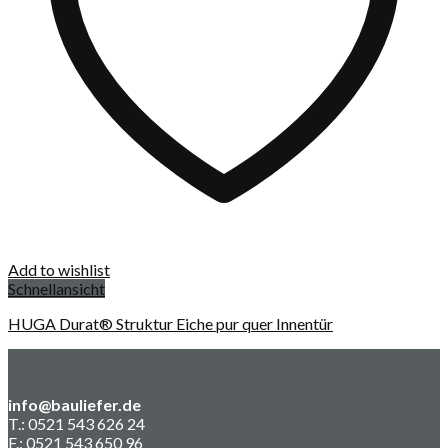
Add to wishlist
Schnellansicht
HUGA Durat® Struktur Eiche pur quer Innentür
info@bauliefer.de
T.: 0521 543 626 24
F.: 0521 543 650 96