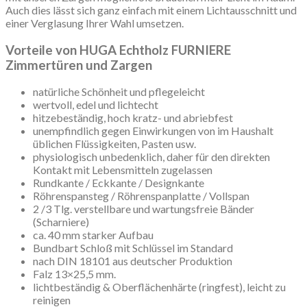
Auch dies lässt sich ganz einfach mit einem Lichtausschnitt und
einer Verglasung Ihrer Wahl umsetzen.
Vorteile von HUGA Echtholz FURNIERE
Zimmertüren und Zargen
natürliche Schönheit und pflegeleicht
wertvoll, edel und lichtecht
hitzebeständig, hoch kratz- und abriebfest
unempfindlich gegen Einwirkungen von im Haushalt
üblichen Flüssigkeiten, Pasten usw.
physiologisch unbedenklich, daher für den direkten
Kontakt mit Lebensmitteln zugelassen
Rundkante / Eckkante / Designkante
Röhrenspansteg / Röhrenspanplatte / Vollspan
2 /3 Tlg. verstellbare und wartungsfreie Bänder
(Scharniere)
ca. 40 mm starker Aufbau
Bundbart Schloß mit Schlüssel im Standard
nach DIN 18101 aus deutscher Produktion
Falz 13×25,5 mm.
lichtbeständig & Oberflächenhärte (ringfest), leicht zu
reinigen