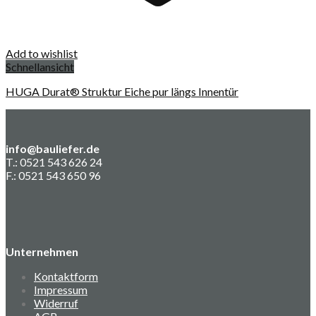
Add to wishlist
Schnellansicht
HUGA Durat® Struktur Eiche pur längs Innentür
info@bauliefer.de
T.: 0521 543 626 24
F.: 0521 543 650 96
Unternehmen
Kontaktform
Impressum
Widerruf