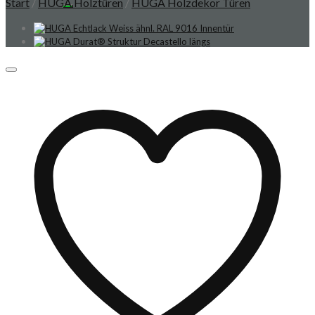
Start
/
HUGA Holztüren
/
HUGA Holzdekor Türen