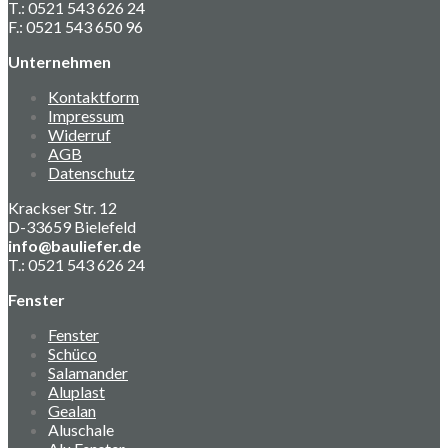
T.: 0521 543 626 24
F.: 0521 543 650 96
Unternehmen
Kontaktform
Impressum
Widerruf
AGB
Datenschutz
Krackser Str. 12
D-33659 Bielefeld
info@bauliefer.de
T.: 0521 543 626 24
Fenster
Fenster
Schüco
Salamander
Aluplast
Gealan
Aluschale