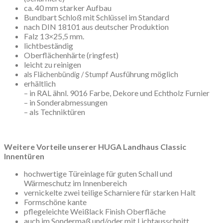
ca. 40 mm starker Aufbau
Bundbart Schloß mit Schlüssel im Standard
nach DIN 18101 aus deutscher Produktion
Falz 13×25,5 mm.
lichtbeständig
Oberflächenhärte (ringfest)
leicht zu reinigen
Ausführung möglich
als Flächenbündig / Stumpf
erhältlich
– in RAL ähnl. 9016 Farbe, Dekore und Echtholz Furnier
– in Sonderabmessungen
– als Techniktüren
Weitere Vorteile unserer HUGA Landhaus Classic
Innentüren
hochwertige Türeinlage für guten Schall und
Wärmeschutz im Innenbereich
vernickelte zwei teilige Scharniere für starken Halt
Formschöne kante
pflegeleichte Weißlack Finish Oberfläche
auch im Sondermaß und/oder mit Lichtausschnitt