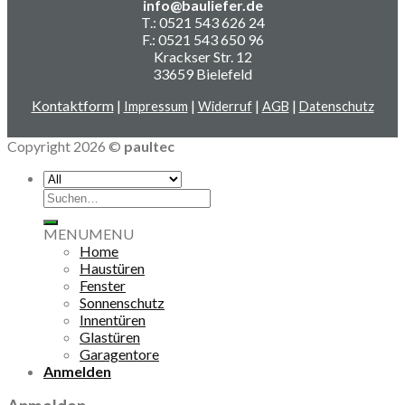
info@bauliefer.de
T.: 0521 543 626 24
F.: 0521 543 650 96
Krackser Str. 12
33659 Bielefeld
Kontaktform
|
|
|
|
Impressum
Widerruf
AGB
Datenschutz
Copyright 2026 ©
paultec
Suchen
nach:
MENU
MENU
Home
Haustüren
Fenster
Sonnenschutz
Innentüren
Glastüren
Garagentore
Anmelden