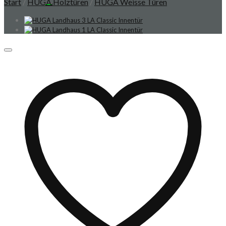
Start
/
HUGA Holztüren
/
HUGA Weisse Türen