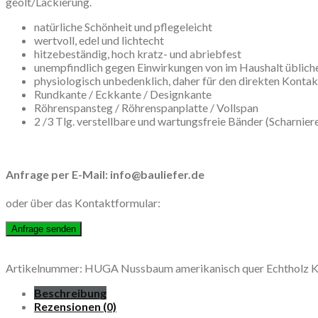
geölt/Lackierung.
natürliche Schönheit und pflegeleicht
wertvoll, edel und lichtecht
hitzebeständig, hoch kratz- und abriebfest
unempfindlich gegen Einwirkungen von im Haushalt übliche
physiologisch unbedenklich, daher für den direkten Konta
Rundkante / Eckkante / Designkante
Röhrenspansteg / Röhrenspanplatte / Vollspan
2 /3 Tlg. verstellbare und wartungsfreie Bänder (Scharnier
Anfrage per E-Mail: info@bauliefer.de
oder über das Kontaktformular:
Artikelnummer:
HUGA Nussbaum amerikanisch quer Echtholz
K
Beschreibung
Rezensionen (0)