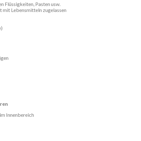
n Flüssigkeiten, Pasten usw.
kt mit Lebensmitteln zugelassen
e)
nigen
üren
 im Innenbereich