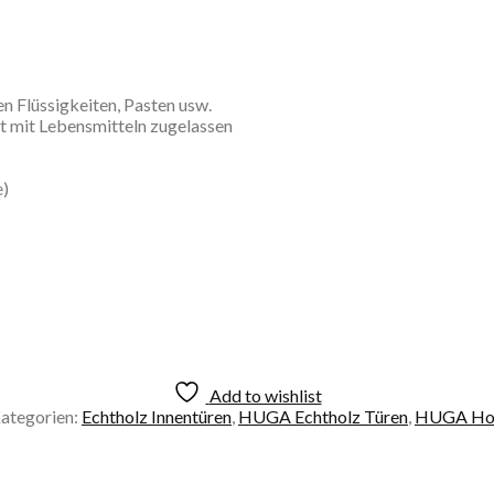
n Flüssigkeiten, Pasten usw.
kt mit Lebensmitteln zugelassen
e)
Add to wishlist
ategorien:
Echtholz Innentüren
,
HUGA Echtholz Türen
,
HUGA Hol