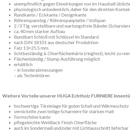
unempfindlich gegen Einwirkungen von im Haushalt übliche
physiologisch unbedenklich, daher für den direkten Konta
Rundkante / Eckkante / Designkante
Röhrenspansteg / Röhrenspanplatte / Vollspan
2 /3 Tlg. verstellbare und wartungsfreie Bänder (Scharnier
ca. 40 mm starker Aufbau
Bundbart Schloß mit Schlüssel im Standard
nach DIN 18101 aus deutscher Produktion
Falz 13×25,5 mm.
lichtbeständig & Oberflächenhärte (ringfest), leicht zu rei
Flächenbündig / Stump Ausführung möglich
erhältlich
– in Sonderabmessungen
– als Techniktüren
Weitere Vorteile unserer HUGA Echtholz FURNIERE Innent
hochwertige Türeinlage für guten Schall und Wärmeschutz
vernickelte zwei teilige Scharniere für starken Halt
Formschöne kante
pflegeleichte Weißlack Finish Oberfläche
auch im Sondermaß und/oder mit Lichtausschnitt lieferbar