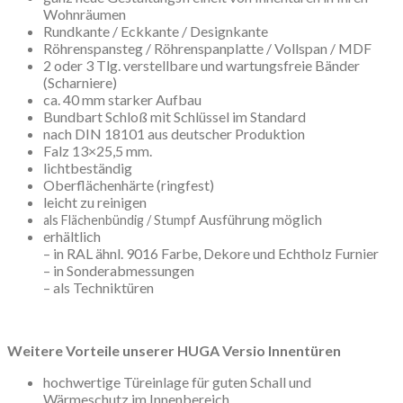
Wohnräumen
Rundkante / Eckkante / Designkante
Röhrenspansteg / Röhrenspanplatte / Vollspan / MDF
2 oder 3 Tlg. verstellbare und wartungsfreie Bänder
(Scharniere)
ca. 40 mm starker Aufbau
Bundbart Schloß mit Schlüssel im Standard
nach DIN 18101 aus deutscher Produktion
Falz 13×25,5 mm.
lichtbeständig
Oberflächenhärte (ringfest)
leicht zu reinigen
Ausführung möglich
als Flächenbündig / Stumpf
erhältlich
– in RAL ähnl. 9016 Farbe, Dekore und Echtholz Furnier
– in Sonderabmessungen
– als Techniktüren
Weitere Vorteile unserer HUGA Versio Innentüren
hochwertige Türeinlage für guten Schall und
Wärmeschutz im Innenbereich