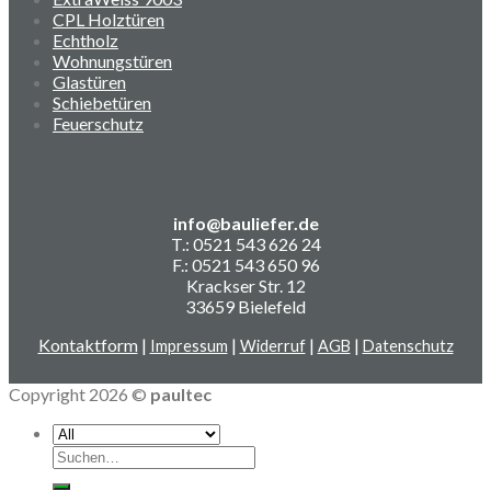
CPL Holztüren
Echtholz
Wohnungstüren
Glastüren
Schiebetüren
Feuerschutz
info@bauliefer.de
T.: 0521 543 626 24
F.: 0521 543 650 96
Krackser Str. 12
33659 Bielefeld
Kontaktform
|
|
|
|
Impressum
Widerruf
AGB
Datenschutz
Copyright 2026 ©
paultec
Suchen
nach: