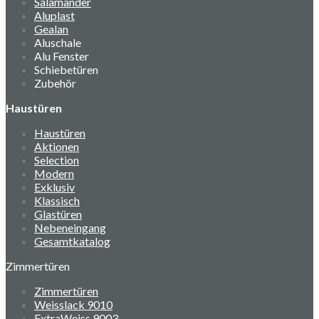
Salamander
Aluplast
Gealan
Aluschale
Alu Fenster
Schiebetüren
Zubehör
Haustüren
Haustüren
Aktionen
Selection
Modern
Exklusiv
Klassisch
Glastüren
Nebeneingang
Gesamtkatalog
Zimmertüren
Zimmertüren
Weisslack 9010
ExtraWeiss 9003