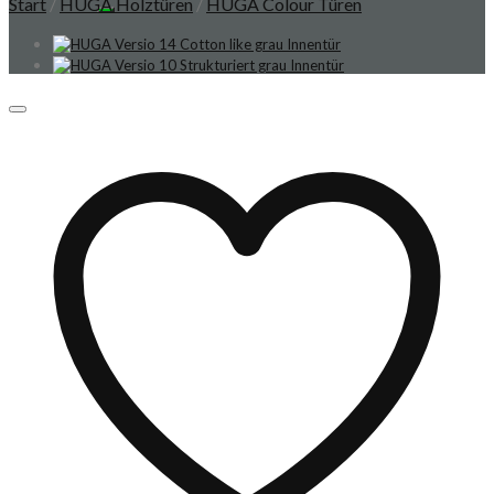
Start
/
HUGA Holztüren
/
HUGA Colour Türen