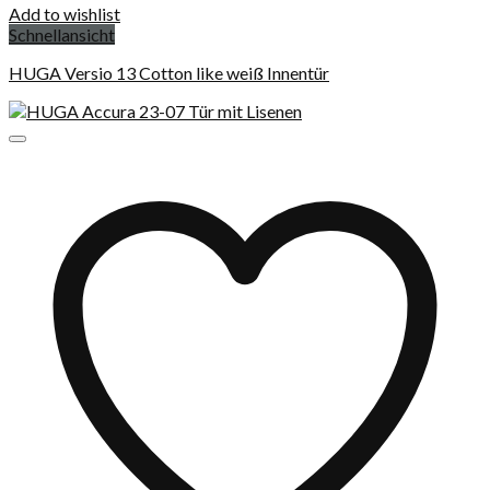
Add to wishlist
Schnellansicht
HUGA Versio 13 Cotton like weiß Innentür