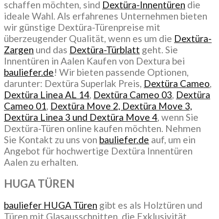
schaffen möchten, sind
Dextüra-Innentüren
die
ideale Wahl. Als erfahrenes Unternehmen bieten
wir günstige Dextüra-Türenpreise mit
überzeugender Qualität, wenn es um die
Dextüra-
Zargen
und das
Dextüra-Türblatt
geht. Sie
Innentüren in Aalen Kaufen von Dextura bei
bauliefer.de
! Wir bieten passende Optionen,
darunter: Dextüra Superlak Preis,
Dextüra Cameo
,
Dextüra Linea AL 14
,
Dextüra Cameo 03
,
Dextüra
Cameo 01
,
Dextüra Move 2, Dextüra Move 3,
Dextüra Linea 3 und Dextüra Move 4
, wenn Sie
Dextüra-Türen online kaufen möchten. Nehmen
Sie Kontakt zu uns von
bauliefer.de
auf, um ein
Angebot für hochwertige Dextüra Innentüren
Aalen zu erhalten.
HUGA TÜREN
bauliefer HUGA Türen
gibt es als Holztüren und
Türen mit Glasausschnitten, die Exklusivität,