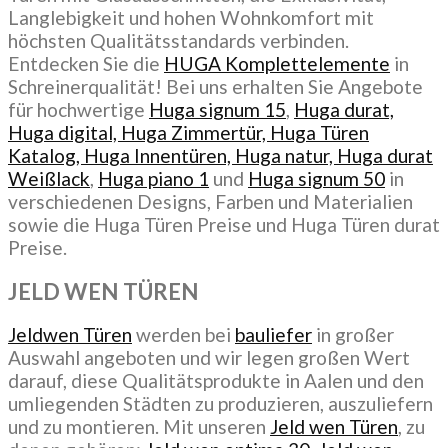
Langlebigkeit und hohen Wohnkomfort mit
höchsten Qualitätsstandards verbinden.
Entdecken Sie die
HUGA Komplettelemente
in
Schreinerqualität! Bei uns erhalten Sie Angebote
für hochwertige
Huga signum 15
,
Huga durat,
Huga digital, Huga Zimmertür, Huga Türen
Katalog, Huga Innentüren, Huga natur, Huga durat
Weißlack
,
Huga piano 1
und
Huga signum 50
in
verschiedenen Designs, Farben und Materialien
sowie die Huga Türen Preise und Huga Türen durat
Preise.
JELD WEN TÜREN
Jeldwen Türen
werden bei
bauliefer
in großer
Auswahl angeboten und wir legen großen Wert
darauf, diese Qualitätsprodukte in Aalen und den
umliegenden Städten zu produzieren, auszuliefern
und zu montieren. Mit unseren
Jeld wen Türen
, zu