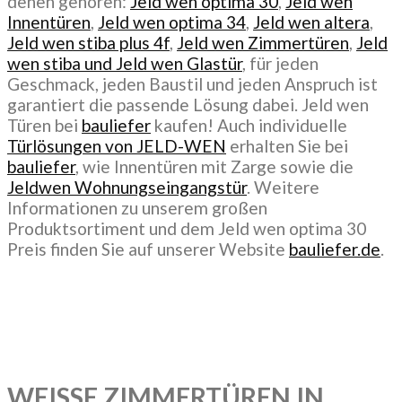
denen gehören:
Jeld wen optima 30
,
Jeld wen
Innentüren
,
Jeld wen optima 34
,
Jeld wen altera
,
Jeld wen stiba plus 4f
,
Jeld wen Zimmertüren
,
Jeld
wen stiba und Jeld wen Glastür
, für jeden
Geschmack, jeden Baustil und jeden Anspruch ist
garantiert die passende Lösung dabei. Jeld wen
Türen bei
bauliefer
kaufen! Auch individuelle
Türlösungen von JELD-WEN
erhalten Sie bei
bauliefer
, wie Innentüren mit Zarge sowie die
Jeldwen Wohnungseingangstür
. Weitere
Informationen zu unserem großen
Produktsortiment und dem Jeld wen optima 30
Preis finden Sie auf unserer Website
bauliefer.de
.
WEISSE ZIMMERTÜREN IN