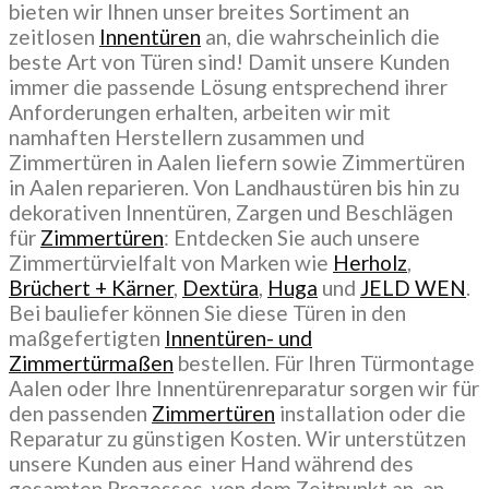
bieten wir Ihnen unser breites Sortiment an
zeitlosen
Innentüren
an, die wahrscheinlich die
beste Art von Türen sind! Damit unsere Kunden
immer die passende Lösung entsprechend ihrer
Anforderungen erhalten, arbeiten wir mit
namhaften Herstellern zusammen und
Zimmertüren in Aalen liefern sowie Zimmertüren
in Aalen reparieren. Von Landhaustüren bis hin zu
dekorativen Innentüren, Zargen und Beschlägen
für
Zimmertüren
: Entdecken Sie auch unsere
Zimmertürvielfalt von Marken wie
Herholz
,
Brüchert + Kärner
,
Dextüra
,
Huga
und
JELD WEN
.
Bei bauliefer können Sie diese Türen in den
maßgefertigten
Innentüren- und
Zimmertürmaßen
bestellen. Für Ihren Türmontage
Aalen oder Ihre Innentürenreparatur sorgen wir für
den passenden
Zimmertüren
installation oder die
Reparatur zu günstigen Kosten. Wir unterstützen
unsere Kunden aus einer Hand während des
gesamten Prozesses, von dem Zeitpunkt an, an