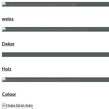
weiss
Dekor
Holz
Colour