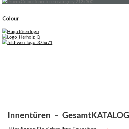
Colour
Innentüren – GesamtKATALO
Hier finden Sie sicher Ihre Favoriten.