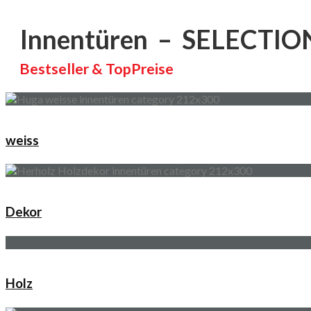
Innentüren – SELECTIO
Bestseller & TopPreise
weiss
Dekor
Holz