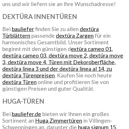
uns und wir liefern sie an Ihre Wunschadresse!
DEXTÜRA INNENTÜREN
Bei
bauliefer
finden Sie zu allen
dextüra
Türblättern
passende
dextüra Zargen
für ein
harmonisches Gesamtbild. Unser Sortiment
beginnt mit den günstigen d
extüra cameo 01,
dextüra cameo 03, dextüra move 2, dextüra move
3, dextüra move 4, Türen mit Dekoroberfläche,
dextüra linea 3 und der dextüra linea al 14, zu
dextüra Türenpreisen
. Kaufen Sie noch heute
dextüra Türen
online und profitieren Sie von
günstigen Preisen und guter Qualität.
HUGA-TÜREN
Bei
bauliefer.de
bieten wir Ihnen ein großes
Sortiment an
Huga Zimmertüren
in Villingen-
Schwenningen an, darunter die
huga signum 15,